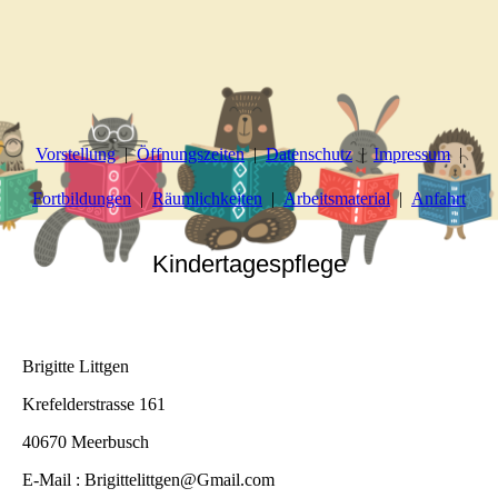
Vorstellung
Öffnungszeiten
Datenschutz
Impressum
Fortbildungen
Räumlichkeiten
Arbeitsmaterial
Anfahrt
Kindertagespflege
Brigitte Littgen
Krefelderstrasse 161
40670 Meerbusch
E-Mail : Brigittelittgen@Gmail.com